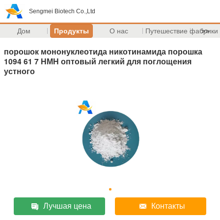
Sengmei Biotech Co.,Ltd
Дом
Продукты
О нас
Путешествие фабрики
>>
порошок мононуклеотида никотинамида порошка
1094 61 7 НМН оптовый легкий для поглощения
устного
Лучшая цена
Контакты