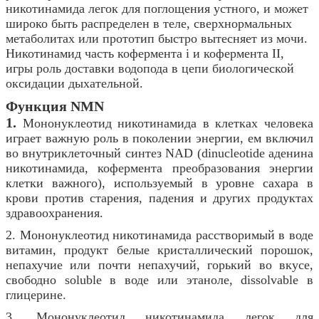
никотинамида легок для поглощения устного, и может
широко быть распределен в теле, сверхнормальных
метаболитах или прототип быстро вытесняет из мочи.
Никотинамид часть кофермента i и кофермента II,
игры роль доставки водопода в цепи биологической
оксидации дыхательной.
Функция
NMN
1.
Мононуклеотид никотинамида в клетках человека
играет важную роль в поколении энергии, ем включил
во внутриклеточный синтез NAD (dinucleotide аденина
никотинамида, кофермента преобразования энергии
клетки важного), используемый в уровне сахара в
крови против старения, падения и других продуктах
здравоохранения.
2. Мононуклеотид никотинамида расстворимый в воде
витамин, продукт белые кристаллический порошок,
непахучие или почти непахучий, горький во вкусе,
свободно soluble в воде или этаноле, dissolvable в
глицерине.
3. Мононуклеотид никотинамида легок для