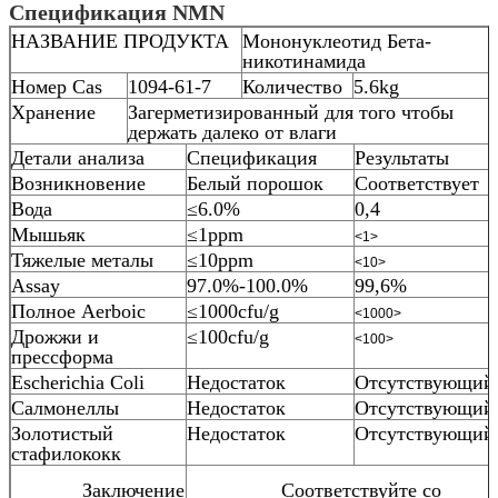
Спецификация
NMN
НАЗВАНИЕ ПРОДУКТА
Мононуклеотид Бета-
никотинамида
Номер Cas
1094-61-7
Количество
5.6kg
Хранение
Загерметизированный для того чтобы
держать далеко от влаги
Детали анализа
Спецификация
Результаты
Возникновение
Белый порошок
Соответствует
Вода
≤6.0%
0,4
Мышьяк
≤1ppm
<1>
Тяжелые металы
≤10ppm
<10>
Assay
97.0%-100.0%
99,6%
Полное Aerboic
≤1000cfu/g
<1000>
Дрожжи и
≤100cfu/g
<100>
прессформа
Escherichia Coli
Недостаток
Отсутствующий
Салмонеллы
Недостаток
Отсутствующий
Золотистый
Недостаток
Отсутствующий
стафилококк
Заключение
Соответствуйте со