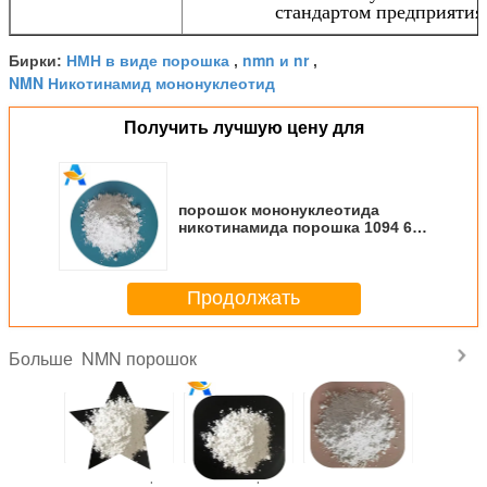
стандартом предприятия
НМН в виде порошка
nmn и nr
Бирки:
,
,
NMN Никотинамид мононуклеотид
Получить лучшую цену для
порошок мононуклеотида
никотинамида порошка 1094 61
7 НМН оптовый легкий для
поглощения устного
Продолжать
NMN порошок
Больше
инский
Чистая потеря
Анти- старея
99% НМН
Никотин