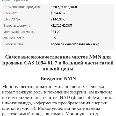
Наименование продукта:
nmn для продажи
CAS нет.:
1094-61-7
EINECS No.:
214-136-5
Валовая формула:
К11Х15Н2О8П
Молекулярная масса:
334,22
очищенность:
99%
порошок нмн оптовый
нмн и нр
Высокий свет:
,
Самое высококачественное чистое NMN для
продажи CAS 1094-61-7 в большей части самой
низкой цены
Введение NMN
Мононуклеотид никотинамида в клетках человека
играет важную роль в поколении энергии, ем включил
во внутриклеточный синтез NAD (dinucleotide аденина
никотинамида, кофермента преобразования энергии
клетки важного). Мононуклеотид никотинамида
расстворимый в воде витамин. Мононуклеотид