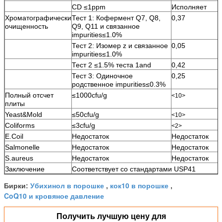
CD ≤1ppm
Исполняет
Хроматографически
Тест 1: Кофермент Q7, Q8,
0,37
очищенность
Q9, Q11 и связанное
impurities≤1.0%
Тест 2: Изомер z и связанное
0,05
impurities≤1.0%
Тест 2 ≤1.5% теста 1and
0,42
Тест 3: Одиночное
0,25
родственное impurities≤0.3%
Полный отсчет
≤1000cfu/g
<10>
плиты
Yeast&Mold
≤50cfu/g
<10>
Coliforms
≤3cfu/g
<2>
E.Coil
Недостаток
Недостаток
Salmonelle
Недостаток
Недостаток
S.aureus
Недостаток
Недостаток
Заключение
Соответствует со стандартами USP41
Убихинол в порошке
кок10 в порошке
Бирки:
,
,
CoQ10 и кровяное давление
Получить лучшую цену для