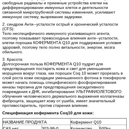
свободные радикалы и приемные устройства клетки на
дифференцировании иммунных клеток и деятельности
связанной микротрубочкой системы изменения, усиливают
иммунную систему, вызревание задержки.
2. синдром Анти--усталости острый и хронический усталости
(CFS):
Тело неспецифичного иммунного усиливающего агента,
поэтому показывает превосходные влияния анти--усталости,
клетки порошка КОФЕРМЕНТА Q10 для поддержания условия
здоровий, поэтому тело полно витальности, энергии, мозга
обильного.
3. Красота:
Долгосрочная польза КОФЕРМЕНТА Q10 пудрит для
предотвращения постареть кожа и свет для уменьшения
морщинок вокруг глаза, как порошок Coq 10 может прорезать в
слой роста кожи оксидации уменьшенного фотона в токофероле
может начать помощь специфического фосфорилирования
киназы тирозина для предотвращения оксидативного
повреждения к ДНК, ингибитирования УЛЬТРАФИОЛЕТОВОГО
облучения человеческого дермального выражения коллагеназы
фиброцита, защищает кожу от ушиба, имеет значительный
противостаритель, против старения влияние.
Спецификация
кофермента Coq10 для кожи
:
НАЗВАНИЕ ПРОДУКТА
Кофермент Q10
CAS нет.
303-98-0
Количество
500kg