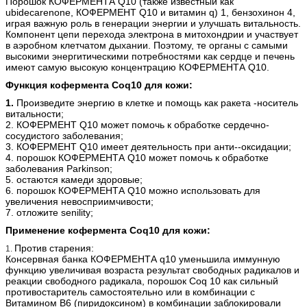
Порошок КОФЕРМЕНТА Q10 (также известный как
ubidecarenone, КОФЕРМЕНТ Q10 и витамин q) 1, бензохинон 4,
играя важную роль в генерации энергии и улучшать витальность.
Компонент цепи перехода электрона в митохондрии и участвует
в аэробном клетчатом дыхании. Поэтому, те органы с самыми
высокими энергитическими потребностями как сердце и печень
имеют самую высокую концентрацию КОФЕРМЕНТА Q10.
Функция
кофермента Coq10 для кожи
:
1.
Произведите энергию в клетке и помощь как ракета -носитель
витальности;
2. КОФЕРМЕНТ Q10 может помочь к обработке сердечно-
сосудистого заболевания;
3. КОФЕРМЕНТ Q10 имеет деятельность при анти--оксидации;
4. порошок КОФЕРМЕНТА Q10 может помочь к обработке
заболевания Parkinson;
5. остаются камеди здоровые;
6. порошок КОФЕРМЕНТА Q10 можно использовать для
увеличения невосприимчивости;
7. отложите senility;
Применение
кофермента Coq10 для кожи
:
Против старения:
1.
Консервная банка КОФЕРМЕНТА q10 уменьшила иммунную
функцию увеличивая возраста результат свободных радикалов и
реакции свободного радикала, порошок Coq 10 как сильный
противостаритель самостоятельно или в комбинации с
Витамином B6 (пиридоксином) в комбинации заблокировали