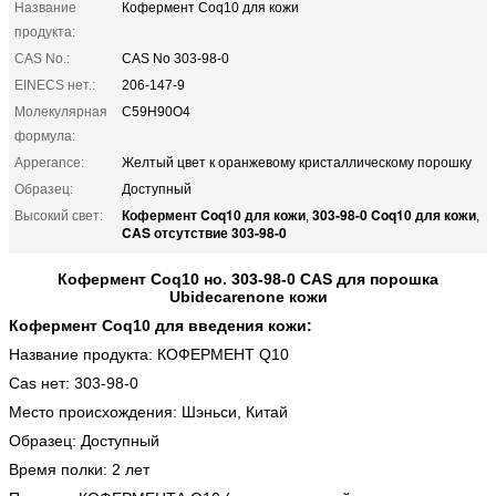
Название
Кофермент Coq10 для кожи
продукта:
CAS No.:
CAS No 303-98-0
EINECS нет.:
206-147-9
Молекулярная
C59H90O4
формула:
Apperance:
Желтый цвет к оранжевому кристаллическому порошку
Образец:
Доступный
Кофермент Coq10 для кожи
303-98-0 Coq10 для кожи
Высокий свет:
,
,
CAS отсутствие 303-98-0
Кофермент Coq10 но. 303-98-0 CAS для порошка
Ubidecarenone кожи
Кофермент Coq10 для
введения
кожи
:
Название продукта: КОФЕРМЕНТ Q10
Cas нет: 303-98-0
Место происхождения: Шэньси, Китай
Образец: Доступный
Время полки: 2 лет