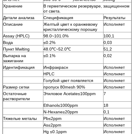
Хранение
В герметическом резервуаре, защищенном
от света.
Детали анализа
Спецификация
Результаты
Описание
Желтый цвет к оранжевому
Исполняет
кристаллическому порошку
Assay (HPLC)
98.0~101.0%
100,1
Вода
≤0.2%
0,03
Пункт Mwlting
48.0℃~52.0℃
51,2
Выпарка на
≤0.1%
0,02
зажигании
Идентификация
Инфракрасн
Исполняет
HPLC
Исполняет
Голубой цвет появляется
Исполняет
Размер сетки
пропуск 80mesh 90%
Исполняет
Остаточные
Этиловое Acetate≤100ppm
7
растворители
Ethanol≤1000ppm
18
N-Hexane≤20ppm
0,1
Тяжелые металы
Pb≤2ppm
Исполняет
As≤2ppm
Исполняет
Hg ≤0.1ppm
Исполняет