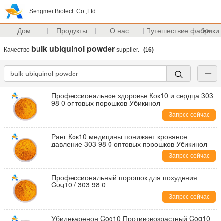
Sengmei Biotech Co.,Ltd
Дом
Продукты
О нас
Путешествие фабрики
>>
bulk ubiquinol powder
Качество
supplier.
(16)
Профессиональное здоровье Кок10 и сердца 303
98 0 оптовых порошков Убикинол
Запрос сейчас
Ранг Кок10 медицины понижает кровяное
давление 303 98 0 оптовых порошков Убикинол
Запрос сейчас
Профессиональный порошок для похудения
Coq10 / 303 98 0
Запрос сейчас
Убидекаренон Coq10 Противовозрастный Coq10