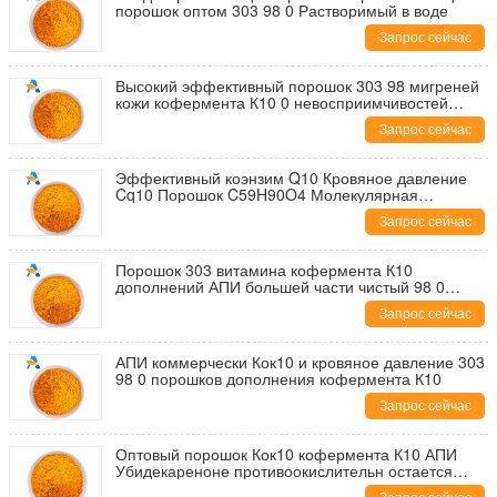
порошок оптом 303 98 0 Растворимый в воде
Запрос сейчас
Высокий эффективный порошок 303 98 мигреней
кожи кофермента К10 0 невосприимчивостей
роста
Запрос сейчас
Эффективный коэнзим Q10 Кровяное давление
Cq10 Порошок C59H90O4 Молекулярная
формула
Запрос сейчас
Порошок 303 витамина кофермента К10
дополнений АПИ большей части чистый 98 0
улучшает сердечно-сосудистые заболевания
Запрос сейчас
АПИ коммерчески Кок10 и кровяное давление 303
98 0 порошков дополнения кофермента К10
Запрос сейчас
Оптовый порошок Кок10 кофермента К10 АПИ
Убидекареноне противоокислительн остается
камедями здоровыми